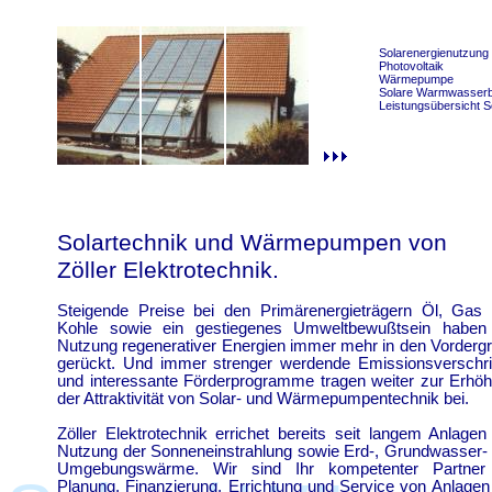
Solarenergienutzung
Photovoltaik
Wärmepumpe
Solare Warmwasserb
Leistungsübersicht S
Solartechnik und Wärmepumpen von
Zöller Elektrotechnik.
Steigende Preise bei den Primärenergieträgern Öl, Gas
Kohle sowie ein gestiegenes Umweltbewußtsein haben
Nutzung regenerativer Energien immer mehr in den Vorderg
gerückt. Und immer strenger werdende Emissionsverschri
und interessante Förderprogramme tragen weiter zur Erhö
der Attraktivität von Solar- und Wärmepumpentechnik bei.
Zöller Elektrotechnik errichet bereits seit langem Anlagen
Nutzung der Sonneneinstrahlung sowie Erd-, Grundwasser-
Umgebungswärme. Wir sind Ihr kompetenter Partner 
Planung, Finanzierung, Errichtung und Service von Anlagen