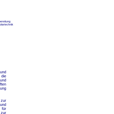
ereitung
olartechnik
 und
 die
rund
ften
hung
 zur
 und
für
 zur